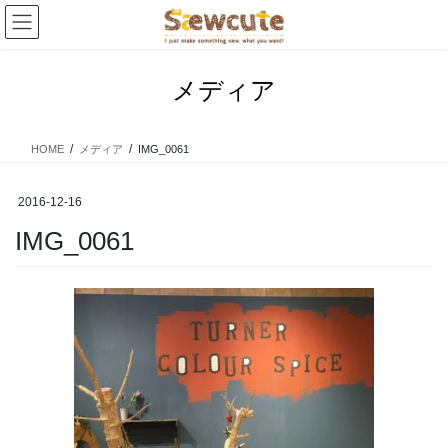
コ
ナ
ン
ビ
テ
ゲ
ン
ー
メディア
ツ
シ
へ
ョ
ス
ン
HOME
メディア
IMG_0061
キ
に
ッ
移
プ
動
2016-12-16
IMG_0061