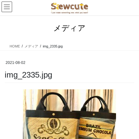
コ
ナ
ン
ビ
テ
ゲ
ン
ー
メディア
ツ
シ
へ
ョ
ス
ン
HOME
メディア
img_2335.jpg
キ
に
ッ
移
プ
動
2021-08-02
img_2335.jpg