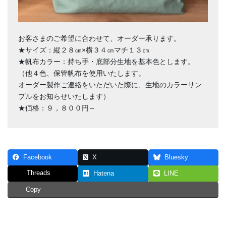
お客さまのご希望に合わせて、オーダー承ります。
★サイズ：縦２８㎝×横３４㎝マチ１３㎝
★帆布カラー：持ち手・底部分生地を基本色とします。
（他４色、保管帆布を使用いたします。
オーダー製作ご連絡をいただいた際に、生地のカラーサン
プルをお知らせいたします）
★価格：９，８００円～
Facebook
X
Bluesky
Threads
Hatena
LINE
Copy