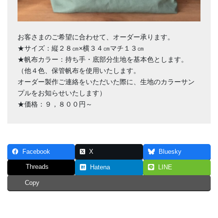
お客さまのご希望に合わせて、オーダー承ります。
★サイズ：縦２８㎝×横３４㎝マチ１３㎝
★帆布カラー：持ち手・底部分生地を基本色とします。
（他４色、保管帆布を使用いたします。
オーダー製作ご連絡をいただいた際に、生地のカラーサン
プルをお知らせいたします）
★価格：９，８００円～
Facebook
X
Bluesky
Threads
Hatena
LINE
Copy