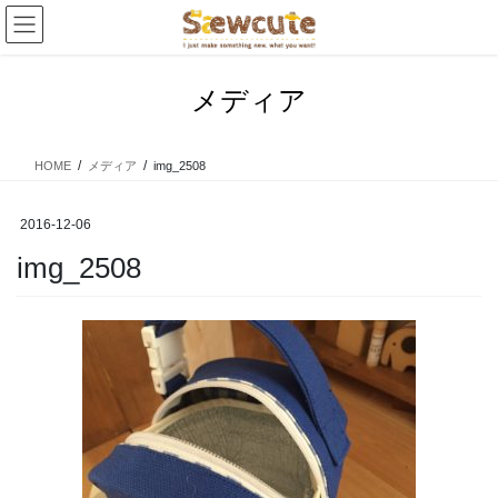
コ
ナ
ン
ビ
テ
ゲ
ン
ー
メディア
ツ
シ
へ
ョ
ス
ン
HOME
メディア
img_2508
キ
に
ッ
移
プ
動
2016-12-06
img_2508