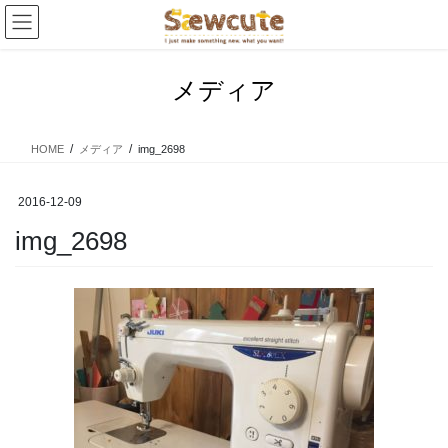
コ
ナ
ン
ビ
テ
ゲ
ン
ー
メディア
ツ
シ
へ
ョ
ス
ン
HOME
メディア
img_2698
キ
に
ッ
移
プ
動
2016-12-09
img_2698