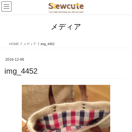
コ
ナ
ン
ビ
テ
ゲ
ン
ー
メディア
ツ
シ
へ
ョ
ス
ン
HOME
メディア
img_4452
キ
に
ッ
移
プ
動
2016-12-06
img_4452