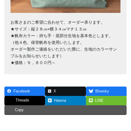
お客さまのご希望に合わせて、オーダー承ります。
★サイズ：縦２８㎝×横３４㎝マチ１３㎝
★帆布カラー：持ち手・底部分生地を基本色とします。
（他４色、保管帆布を使用いたします。
オーダー製作ご連絡をいただいた際に、生地のカラーサン
プルをお知らせいたします）
★価格：９，８００円～
Facebook
X
Bluesky
Threads
Hatena
LINE
Copy