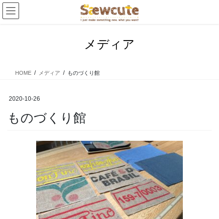
コ
ナ
ン
ビ
テ
ゲ
ン
ー
メディア
ツ
シ
へ
ョ
ス
ン
HOME
メディア
ものづくり館
キ
に
ッ
移
プ
動
2020-10-26
ものづくり館