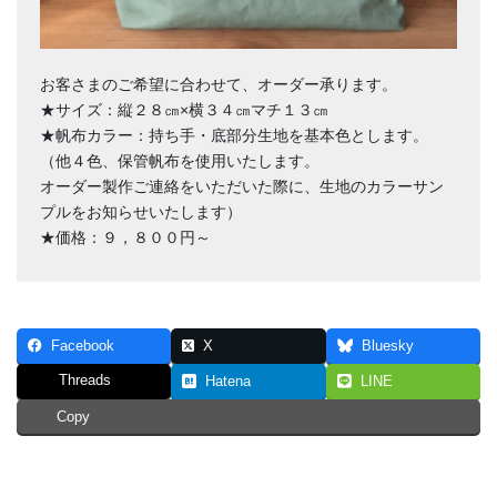
お客さまのご希望に合わせて、オーダー承ります。
★サイズ：縦２８㎝×横３４㎝マチ１３㎝
★帆布カラー：持ち手・底部分生地を基本色とします。
（他４色、保管帆布を使用いたします。
オーダー製作ご連絡をいただいた際に、生地のカラーサン
プルをお知らせいたします）
★価格：９，８００円～
Facebook
X
Bluesky
Threads
Hatena
LINE
Copy