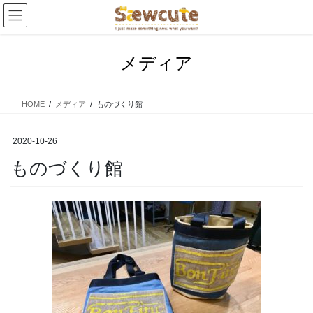
コ
ナ
ン
ビ
テ
ゲ
ン
ー
メディア
ツ
シ
へ
ョ
ス
ン
HOME
メディア
ものづくり館
キ
に
ッ
移
プ
動
2020-10-26
ものづくり館