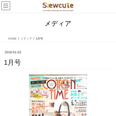
コ
ナ
ン
ビ
テ
ゲ
ン
ー
メディア
ツ
シ
へ
ョ
ス
ン
HOME
メディア
1月号
キ
に
ッ
移
プ
動
2018-01-02
1月号