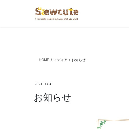
コ
ナ
ン
ビ
テ
ゲ
ン
ー
ツ
シ
へ
ョ
ス
ン
キ
に
ッ
移
HOME
メディア
お知らせ
プ
動
2021-03-31
お知らせ