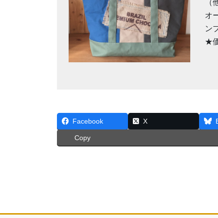
（
オ
ン
★
Facebook
X
Copy