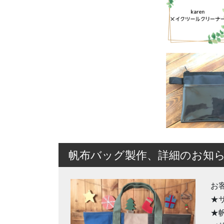
帆布バッグ製作、詳細のお知
お
★
★