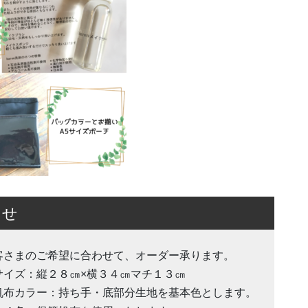
らせ
客さまのご希望に合わせて、オーダー承ります。
サイズ：縦２８㎝×横３４㎝マチ１３㎝
帆布カラー：持ち手・底部分生地を基本色とします。