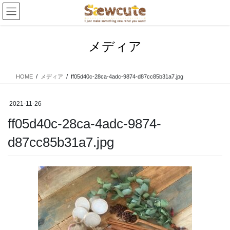
コ
ナ
ン
ビ
テ
ゲ
ン
ー
メディア
ツ
シ
へ
ョ
ス
ン
HOME
メディア
ff05d40c-28ca-4adc-9874-d87cc85b31a7.jpg
キ
に
ッ
移
プ
動
2021-11-26
ff05d40c-28ca-4adc-9874-
d87cc85b31a7.jpg