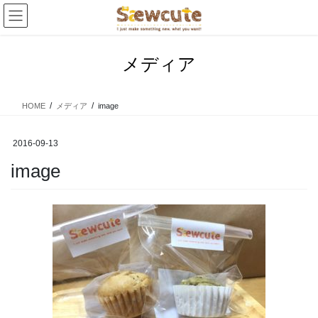
コ
ナ
ン
ビ
テ
ゲ
ン
ー
メディア
ツ
シ
へ
ョ
ス
ン
HOME
メディア
image
キ
に
ッ
移
プ
動
2016-09-13
image