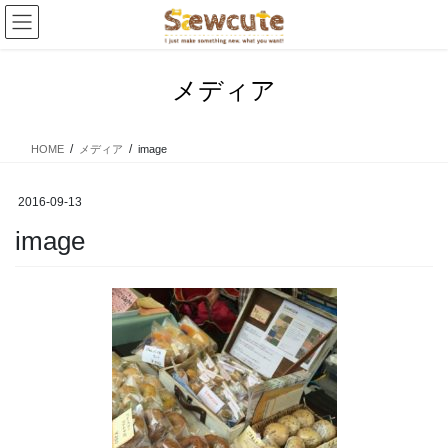
コ
ナ
ン
ビ
テ
ゲ
ン
ー
メディア
ツ
シ
へ
ョ
ス
ン
HOME
メディア
image
キ
に
ッ
移
プ
動
2016-09-13
image