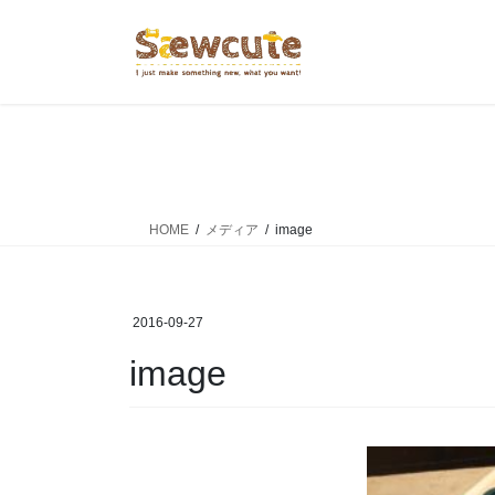
コ
ナ
ン
ビ
テ
ゲ
ン
ー
ツ
シ
へ
ョ
ス
ン
キ
に
ッ
移
HOME
メディア
image
プ
動
2016-09-27
image