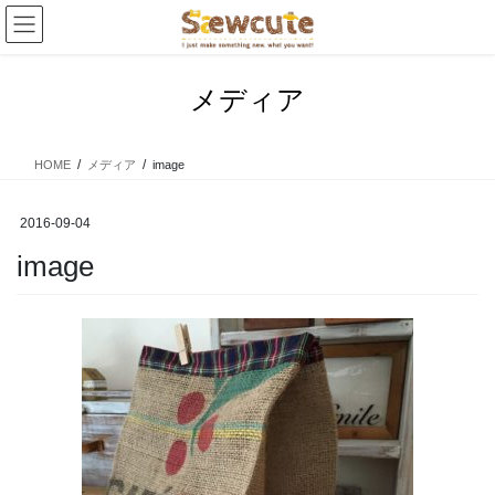
コ
ナ
ン
ビ
テ
ゲ
ン
ー
メディア
ツ
シ
へ
ョ
ス
ン
HOME
メディア
image
キ
に
ッ
移
プ
動
2016-09-04
image