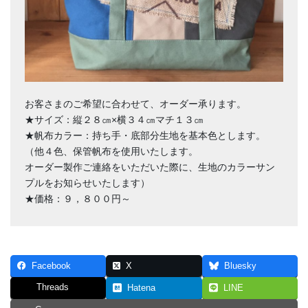
お客さまのご希望に合わせて、オーダー承ります。
★サイズ：縦２８㎝×横３４㎝マチ１３㎝
★帆布カラー：持ち手・底部分生地を基本色とします。
（他４色、保管帆布を使用いたします。
オーダー製作ご連絡をいただいた際に、生地のカラーサン
プルをお知らせいたします）
★価格：９，８００円～
Facebook
X
Bluesky
Threads
Hatena
LINE