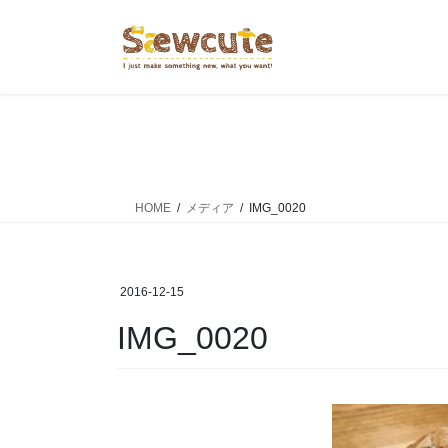
コ
ナ
ン
ビ
テ
ゲ
ン
ー
ツ
シ
へ
ョ
ス
ン
キ
に
ッ
移
HOME
メディア
IMG_0020
プ
動
2016-12-15
IMG_0020