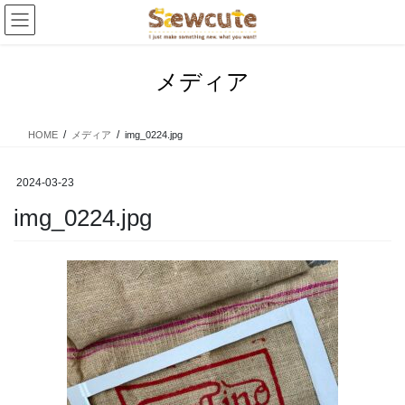
コ
ナ
ン
ビ
テ
ゲ
ン
ー
メディア
ツ
シ
へ
ョ
ス
ン
HOME
メディア
img_0224.jpg
キ
に
ッ
移
プ
動
2024-03-23
img_0224.jpg