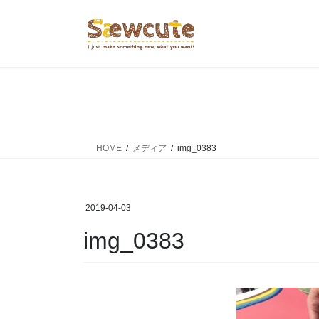
コ
ナ
ン
ビ
テ
ゲ
ン
ー
ツ
シ
へ
ョ
ス
ン
キ
に
ッ
移
HOME
メディア
img_0383
プ
動
2019-04-03
img_0383