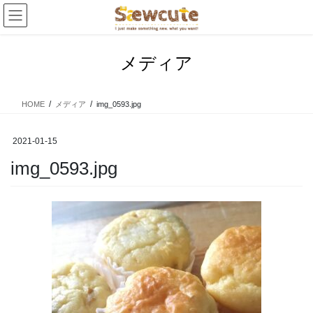
コ
ナ
ン
ビ
テ
ゲ
ン
ー
メディア
ツ
シ
へ
ョ
ス
ン
HOME
メディア
img_0593.jpg
キ
に
ッ
移
プ
動
2021-01-15
img_0593.jpg