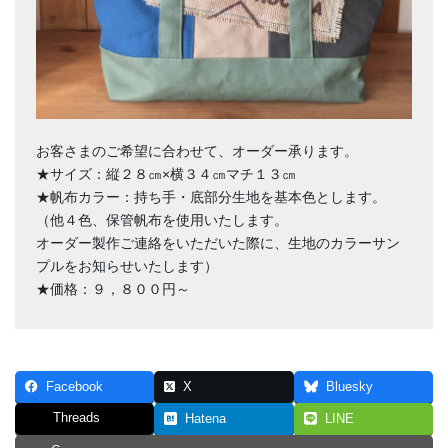
お客さまのご希望に合わせて、オーダー承ります。
★サイズ：縦２８㎝×横３４㎝マチ１３㎝
★帆布カラー：持ち手・底部分生地を基本色とします。
（他４色、保管帆布を使用いたします。
オーダー製作ご連絡をいただいた際に、生地のカラーサン
プルをお知らせいたします）
★価格：９，８００円～
Facebook
X
Bluesky
Threads
Hatena
LINE