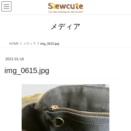
コ
ナ
ン
ビ
テ
ゲ
ン
ー
メディア
ツ
シ
へ
ョ
ス
ン
HOME
メディア
img_0615.jpg
キ
に
ッ
移
プ
動
2021-01-16
img_0615.jpg