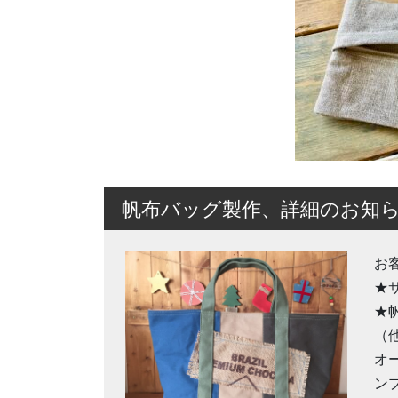
帆布バッグ製作、詳細のお知
お
★
★
（
オ
ン