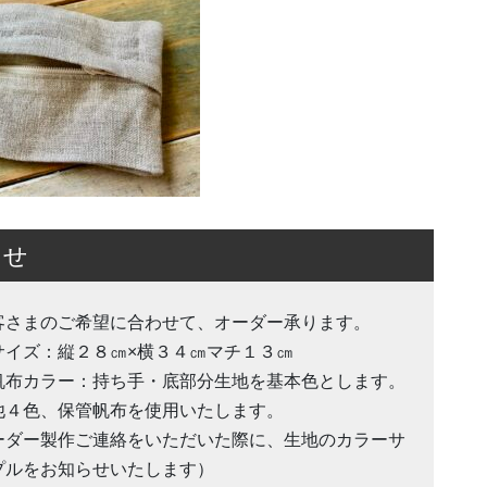
らせ
客さまのご希望に合わせて、オーダー承ります。
サイズ：縦２８㎝×横３４㎝マチ１３㎝
帆布カラー：持ち手・底部分生地を基本色とします。
他４色、保管帆布を使用いたします。
ーダー製作ご連絡をいただいた際に、生地のカラーサ
プルをお知らせいたします）