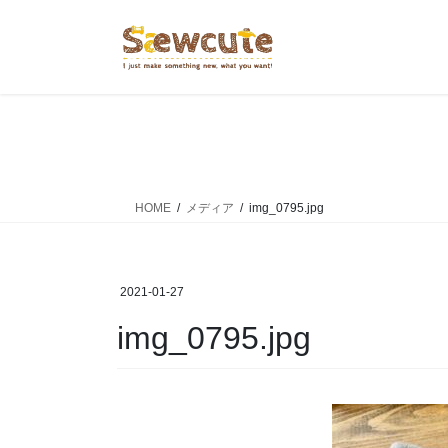
コ
ナ
ン
ビ
テ
ゲ
ン
ー
ツ
シ
へ
ョ
ス
ン
キ
に
ッ
移
HOME
メディア
img_0795.jpg
プ
動
2021-01-27
img_0795.jpg