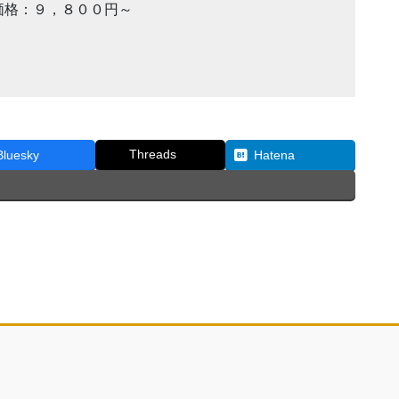
価格：９，８００円～
Threads
Bluesky
Hatena