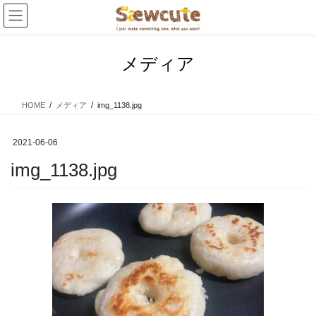
コ
ナ
ン
ビ
テ
ゲ
ン
ー
メディア
ツ
シ
へ
ョ
ス
ン
HOME
メディア
img_1138.jpg
キ
に
ッ
移
プ
動
2021-06-06
img_1138.jpg