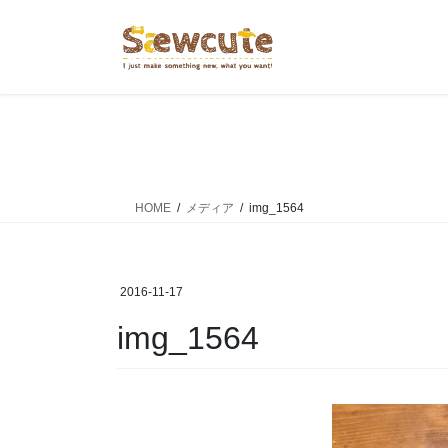
コ
ナ
ン
ビ
テ
ゲ
ン
ー
ツ
シ
へ
ョ
ス
ン
キ
に
ッ
移
HOME
メディア
img_1564
プ
動
2016-11-17
img_1564