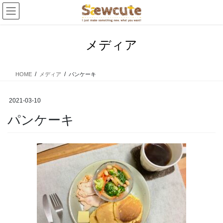
コ
ナ
ン
ビ
テ
ゲ
ン
ー
メディア
ツ
シ
へ
ョ
ス
ン
HOME
メディア
パンケーキ
キ
に
ッ
移
プ
動
2021-03-10
パンケーキ