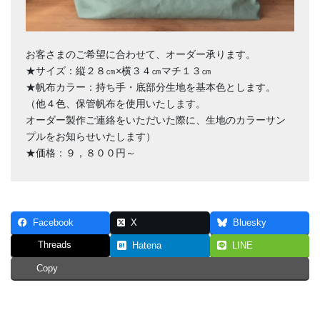
お客さまのご希望に合わせて、オーダー承ります。
★サイズ：縦２８㎝×横３４㎝マチ１３㎝
★帆布カラー：持ち手・底部分生地を基本色とします。
（他４色、保管帆布を使用いたします。
オーダー製作ご連絡をいただいた際に、生地のカラーサン
プルをお知らせいたします）
★価格：９，８００円～
Facebook
X
Bluesky
Threads
Hatena
LINE
Copy