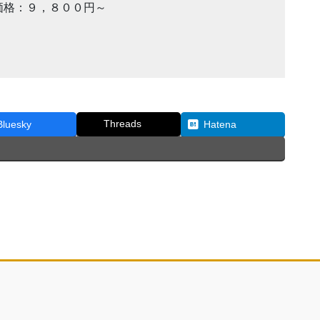
価格：９，８００円～
Threads
Bluesky
Hatena