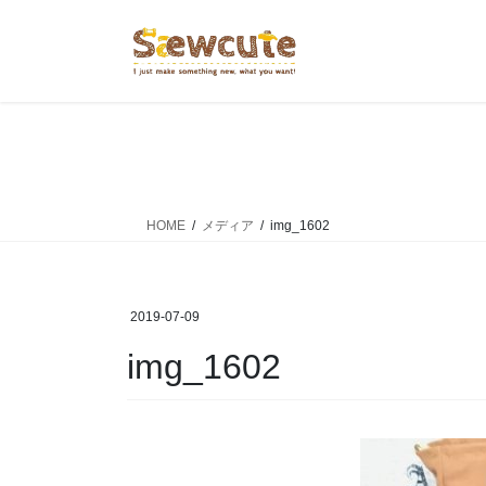
コ
ナ
ン
ビ
テ
ゲ
ン
ー
ツ
シ
へ
ョ
ス
ン
キ
に
ッ
移
HOME
メディア
img_1602
プ
動
2019-07-09
img_1602