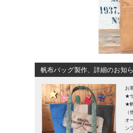
帆布バッグ製作、詳細のお知
お
★
★
（
オ
ン