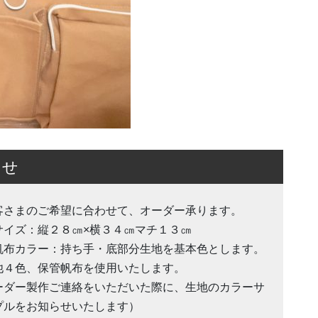
らせ
客さまのご希望に合わせて、オーダー承ります。
サイズ：縦２８㎝×横３４㎝マチ１３㎝
帆布カラー：持ち手・底部分生地を基本色とします。
他４色、保管帆布を使用いたします。
ーダー製作ご連絡をいただいた際に、生地のカラーサ
プルをお知らせいたします）