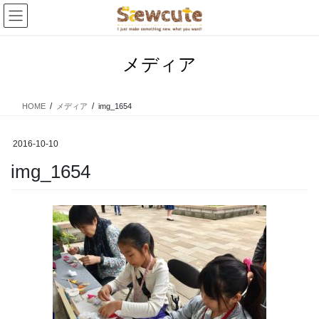
コ
ナ
ン
ビ
テ
ゲ
ン
ー
メディア
ツ
シ
へ
ョ
ス
ン
HOME
メディア
img_1654
キ
に
ッ
移
プ
動
2016-10-10
img_1654