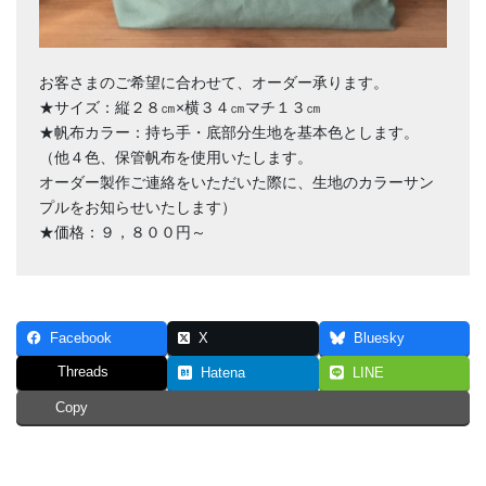
お客さまのご希望に合わせて、オーダー承ります。
★サイズ：縦２８㎝×横３４㎝マチ１３㎝
★帆布カラー：持ち手・底部分生地を基本色とします。
（他４色、保管帆布を使用いたします。
オーダー製作ご連絡をいただいた際に、生地のカラーサン
プルをお知らせいたします）
★価格：９，８００円～
Facebook
X
Bluesky
Threads
Hatena
LINE
Copy