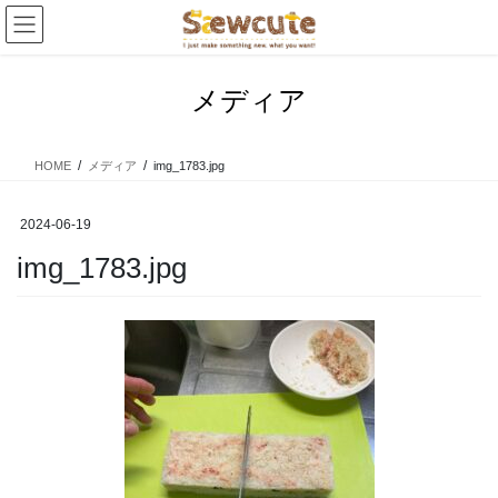
コ
ナ
ン
ビ
テ
ゲ
ン
ー
メディア
ツ
シ
へ
ョ
ス
ン
HOME
メディア
img_1783.jpg
キ
に
ッ
移
プ
動
2024-06-19
img_1783.jpg