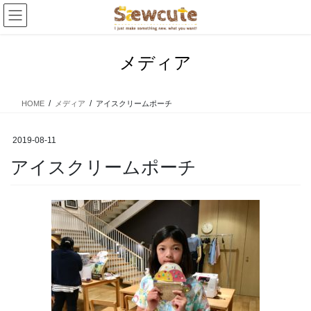
コ
ナ
ン
ビ
テ
ゲ
ン
ー
メディア
ツ
シ
へ
ョ
ス
ン
HOME
メディア
アイスクリームポーチ
キ
に
ッ
移
プ
動
2019-08-11
アイスクリームポーチ