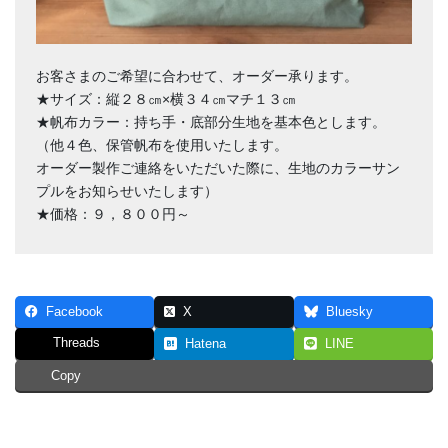
お客さまのご希望に合わせて、オーダー承ります。
★サイズ：縦２８㎝×横３４㎝マチ１３㎝
★帆布カラー：持ち手・底部分生地を基本色とします。
（他４色、保管帆布を使用いたします。
オーダー製作ご連絡をいただいた際に、生地のカラーサン
プルをお知らせいたします）
★価格：９，８００円～
Facebook
X
Bluesky
Threads
Hatena
LINE
Copy