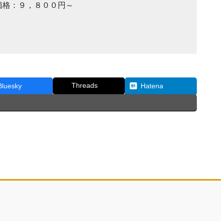
価格：９，８００円～
Threads
Bluesky
Hatena