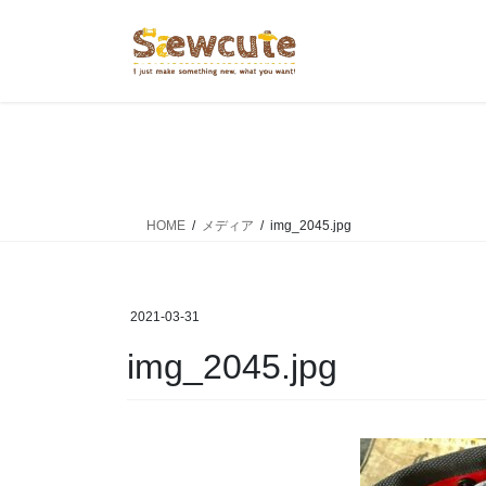
コ
ナ
ン
ビ
テ
ゲ
ン
ー
ツ
シ
へ
ョ
ス
ン
キ
に
ッ
移
HOME
メディア
img_2045.jpg
プ
動
2021-03-31
img_2045.jpg