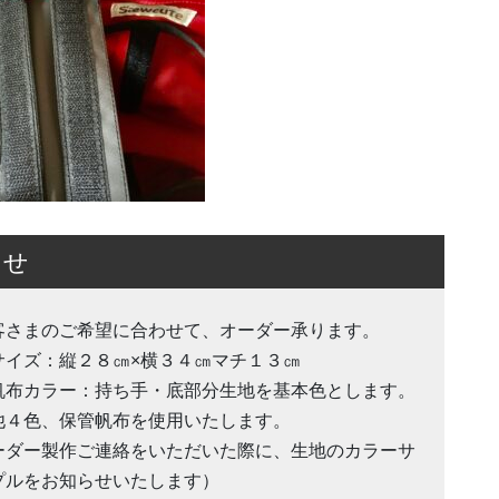
らせ
客さまのご希望に合わせて、オーダー承ります。
サイズ：縦２８㎝×横３４㎝マチ１３㎝
帆布カラー：持ち手・底部分生地を基本色とします。
他４色、保管帆布を使用いたします。
ーダー製作ご連絡をいただいた際に、生地のカラーサ
プルをお知らせいたします）