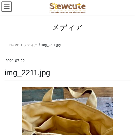
コ
ナ
ン
ビ
テ
ゲ
ン
ー
メディア
ツ
シ
へ
ョ
ス
ン
HOME
メディア
img_2211.jpg
キ
に
ッ
移
プ
動
2021-07-22
img_2211.jpg