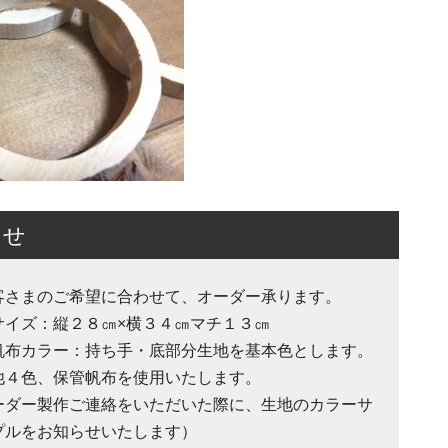
らせ
客さまのご希望に合わせて、オーダー承ります。
サイズ：縦２８㎝×横３４㎝マチ１３㎝
帆布カラー：持ち手・底部分生地を基本色とします。
他４色、保管帆布を使用いたします。
ーダー製作ご連絡をいただいた際に、生地のカラーサ
プルをお知らせいたします）