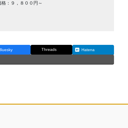
価格：９，８００円～
Threads
Bluesky
Hatena