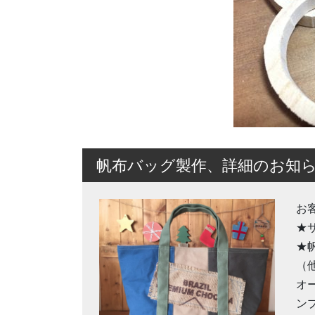
帆布バッグ製作、詳細のお知
お
★
★
（
オ
ン