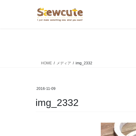
コ
ナ
ン
ビ
テ
ゲ
ン
ー
ツ
シ
へ
ョ
ス
ン
キ
に
ッ
移
HOME
メディア
img_2332
プ
動
2016-11-09
img_2332