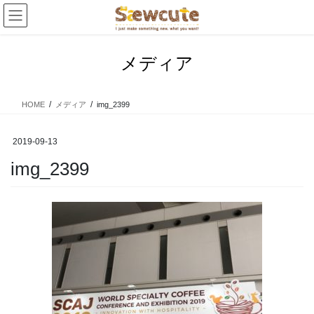
コ
ナ
ン
ビ
テ
ゲ
ン
ー
メディア
ツ
シ
へ
ョ
ス
ン
HOME
メディア
img_2399
キ
に
ッ
移
プ
動
2019-09-13
img_2399