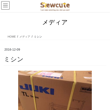
コ
ナ
ン
ビ
テ
ゲ
ン
ー
メディア
ツ
シ
へ
ョ
ス
ン
HOME
メディア
ミシン
キ
に
ッ
移
プ
動
2016-12-09
ミシン