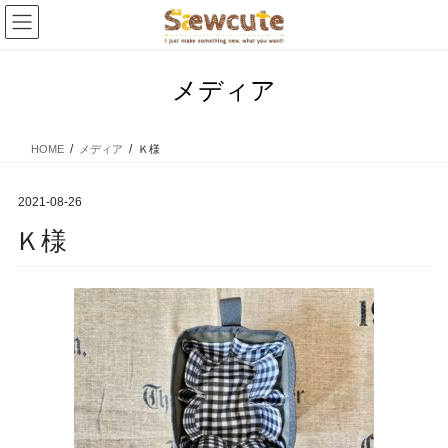
コ
ナ
ン
ビ
テ
ゲ
ン
ー
メディア
ツ
シ
へ
ョ
ス
ン
HOME
メディア
Ｋ様
キ
に
ッ
移
プ
動
2021-08-26
Ｋ様