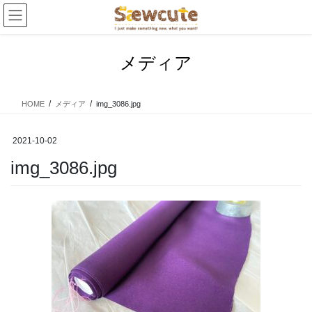
コ
ナ
ン
ビ
テ
ゲ
ン
ー
メディア
ツ
シ
へ
ョ
ス
ン
HOME
メディア
img_3086.jpg
キ
に
ッ
移
プ
動
2021-10-02
img_3086.jpg