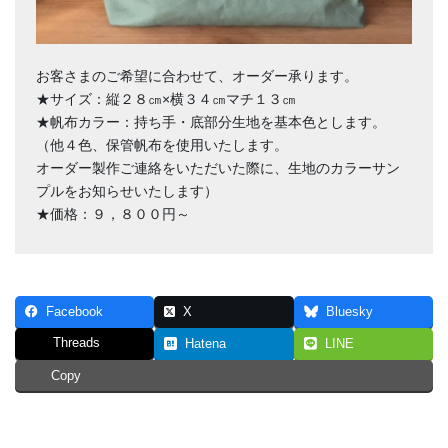
お客さまのご希望に合わせて、オーダー承ります。
★サイズ：縦２８㎝×横３４㎝マチ１３㎝
★帆布カラー：持ち手・底部分生地を基本色とします。
（他４色、保管帆布を使用いたします。
オーダー製作ご連絡をいただいた際に、生地のカラーサン
プルをお知らせいたします）
★価格：９，８００円～
Facebook
X
Bluesky
Threads
Hatena
LINE
Copy