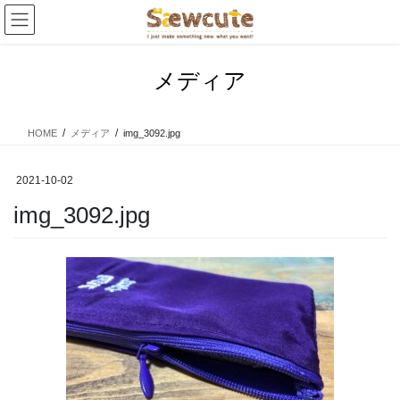
コ
ナ
ン
ビ
テ
ゲ
ン
ー
メディア
ツ
シ
へ
ョ
ス
ン
HOME
メディア
img_3092.jpg
キ
に
ッ
移
プ
動
2021-10-02
img_3092.jpg