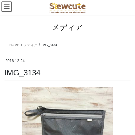
コ
ナ
ン
ビ
テ
ゲ
ン
ー
メディア
ツ
シ
へ
ョ
ス
ン
HOME
メディア
IMG_3134
キ
に
ッ
移
プ
動
2016-12-24
IMG_3134