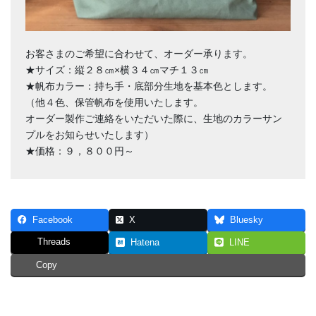
お客さまのご希望に合わせて、オーダー承ります。
★サイズ：縦２８㎝×横３４㎝マチ１３㎝
★帆布カラー：持ち手・底部分生地を基本色とします。
（他４色、保管帆布を使用いたします。
オーダー製作ご連絡をいただいた際に、生地のカラーサン
プルをお知らせいたします）
★価格：９，８００円～
Facebook
X
Bluesky
Threads
Hatena
LINE
Copy