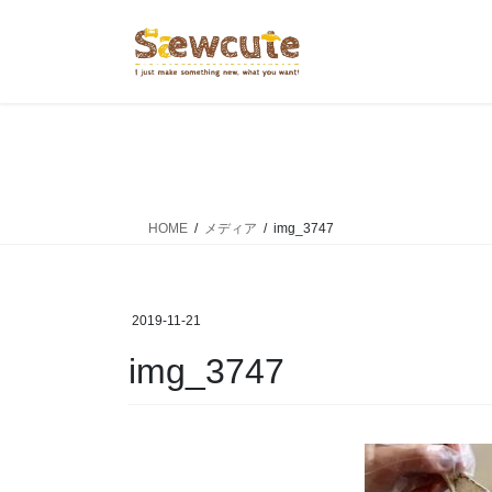
コ
ナ
ン
ビ
テ
ゲ
ン
ー
ツ
シ
へ
ョ
ス
ン
キ
に
ッ
移
HOME
メディア
img_3747
プ
動
2019-11-21
img_3747