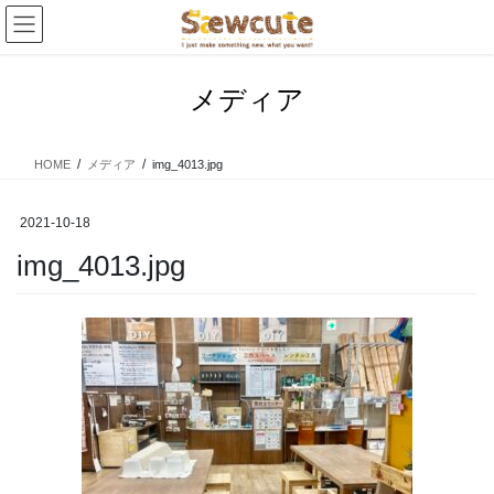
コ
ナ
ン
ビ
テ
ゲ
ン
ー
メディア
ツ
シ
へ
ョ
ス
ン
HOME
メディア
img_4013.jpg
キ
に
ッ
移
プ
動
2021-10-18
img_4013.jpg