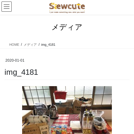
コ
ナ
ン
ビ
テ
ゲ
ン
ー
メディア
ツ
シ
へ
ョ
ス
ン
HOME
メディア
img_4181
キ
に
ッ
移
プ
動
2020-01-01
img_4181