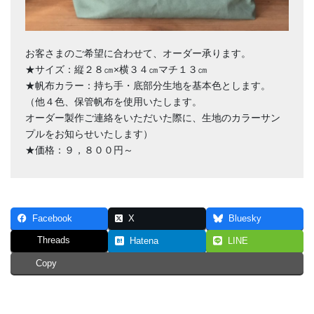
お客さまのご希望に合わせて、オーダー承ります。
★サイズ：縦２８㎝×横３４㎝マチ１３㎝
★帆布カラー：持ち手・底部分生地を基本色とします。
（他４色、保管帆布を使用いたします。
オーダー製作ご連絡をいただいた際に、生地のカラーサン
プルをお知らせいたします）
★価格：９，８００円～
Facebook
X
Bluesky
Threads
Hatena
LINE
Copy