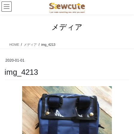
コ
ナ
ン
ビ
テ
ゲ
ン
ー
メディア
ツ
シ
へ
ョ
ス
ン
HOME
メディア
img_4213
キ
に
ッ
移
プ
動
2020-01-01
img_4213