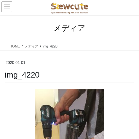
コ
ナ
ン
ビ
テ
ゲ
ン
ー
メディア
ツ
シ
へ
ョ
ス
ン
HOME
メディア
img_4220
キ
に
ッ
移
プ
動
2020-01-01
img_4220