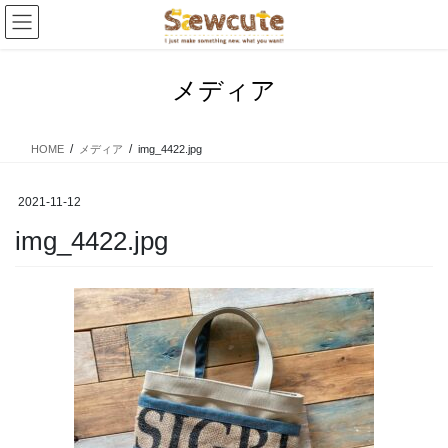
コ
ナ
ン
ビ
テ
ゲ
ン
ー
メディア
ツ
シ
へ
ョ
ス
ン
HOME
メディア
img_4422.jpg
キ
に
ッ
移
プ
動
2021-11-12
img_4422.jpg