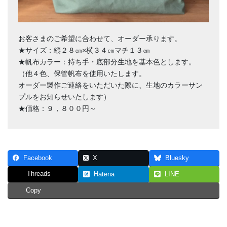
お客さまのご希望に合わせて、オーダー承ります。
★サイズ：縦２８㎝×横３４㎝マチ１３㎝
★帆布カラー：持ち手・底部分生地を基本色とします。
（他４色、保管帆布を使用いたします。
オーダー製作ご連絡をいただいた際に、生地のカラーサン
プルをお知らせいたします）
★価格：９，８００円～
Facebook
X
Bluesky
Threads
Hatena
LINE
Copy