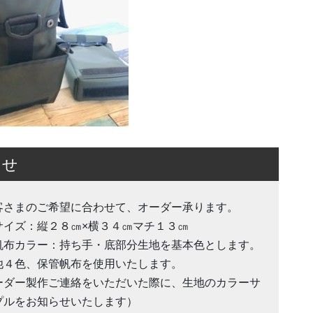
らせ
客さまのご希望に合わせて、オーダー承ります。
サイズ：縦２８㎝×横３４㎝マチ１３㎝
帆布カラー：持ち手・底部分生地を基本色とします。
他４色、保管帆布を使用いたします。
ーダー製作ご連絡をいただいた際に、生地のカラーサ
プルをお知らせいたします）