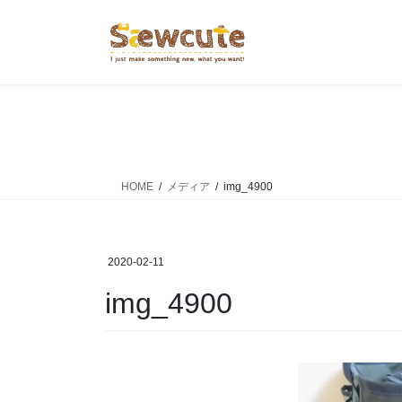
コ
ナ
ン
ビ
テ
ゲ
ン
ー
ツ
シ
へ
ョ
ス
ン
キ
に
ッ
移
HOME
メディア
img_4900
プ
動
2020-02-11
img_4900