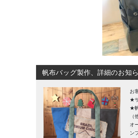
帆布バッグ製作、詳細のお知
お
★
★
（
オ
ン