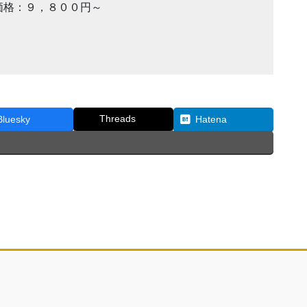
価格：９，８００円～
Threads
Bluesky
Hatena