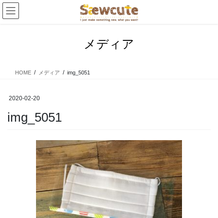
コ
ナ
ン
ビ
テ
ゲ
ン
ー
メディア
ツ
シ
へ
ョ
ス
ン
HOME
メディア
img_5051
キ
に
ッ
移
プ
動
2020-02-20
img_5051