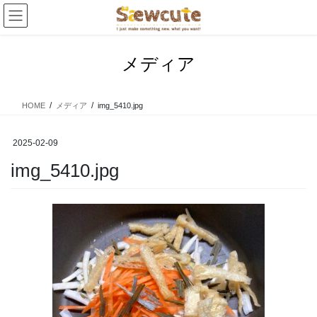
コ
ナ
ン
ビ
テ
ゲ
ン
ー
メディア
ツ
シ
へ
ョ
ス
ン
HOME
メディア
img_5410.jpg
キ
に
ッ
移
プ
動
2025-02-09
img_5410.jpg