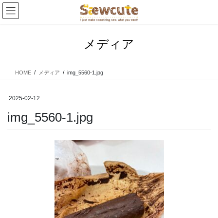
コ
ナ
ン
ビ
テ
ゲ
ン
ー
メディア
ツ
シ
へ
ョ
ス
ン
HOME
メディア
img_5560-1.jpg
キ
に
ッ
移
プ
動
2025-02-12
img_5560-1.jpg