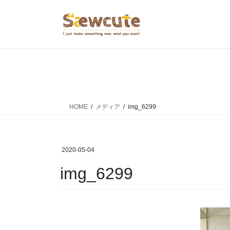
コ
ナ
ン
ビ
テ
ゲ
ン
ー
ツ
シ
へ
ョ
ス
ン
キ
に
ッ
移
HOME
メディア
img_6299
プ
動
2020-05-04
img_6299