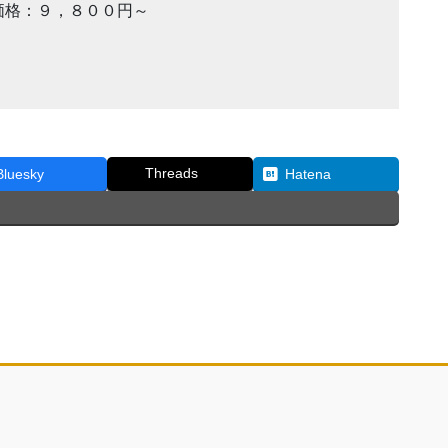
価格：９，８００円～
Threads
Bluesky
Hatena