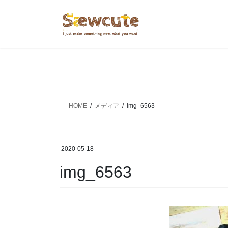
コ
ナ
ン
ビ
テ
ゲ
ン
ー
ツ
シ
へ
ョ
ス
ン
キ
に
ッ
移
HOME
メディア
img_6563
プ
動
2020-05-18
img_6563