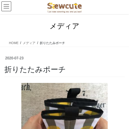
コ
ナ
ン
ビ
テ
ゲ
ン
ー
メディア
ツ
シ
へ
ョ
ス
ン
HOME
メディア
折りたたみポーチ
キ
に
ッ
移
プ
動
2020-07-23
折りたたみポーチ