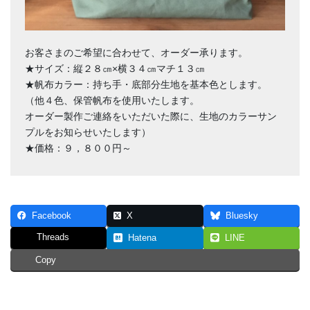
お客さまのご希望に合わせて、オーダー承ります。
★サイズ：縦２８㎝×横３４㎝マチ１３㎝
★帆布カラー：持ち手・底部分生地を基本色とします。
（他４色、保管帆布を使用いたします。
オーダー製作ご連絡をいただいた際に、生地のカラーサン
プルをお知らせいたします）
★価格：９，８００円～
Facebook
X
Bluesky
Threads
Hatena
LINE
Copy