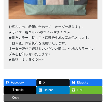
お客さまのご希望に合わせて、オーダー承ります。
★サイズ：縦２８㎝×横３４㎝マチ１３㎝
★帆布カラー：持ち手・底部分生地を基本色とします。
（他４色、保管帆布を使用いたします。
オーダー製作ご連絡をいただいた際に、生地のカラーサン
プルをお知らせいたします）
★価格：９，８００円～
Facebook
X
Bluesky
Threads
Hatena
LINE
Copy