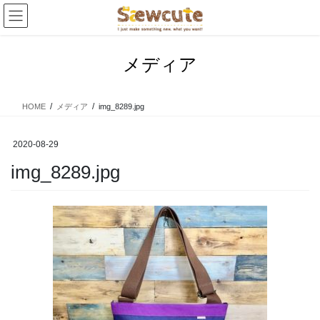
コ
ナ
ン
ビ
テ
ゲ
ン
ー
メディア
ツ
シ
へ
ョ
ス
ン
HOME
メディア
img_8289.jpg
キ
に
ッ
移
プ
動
2020-08-29
img_8289.jpg